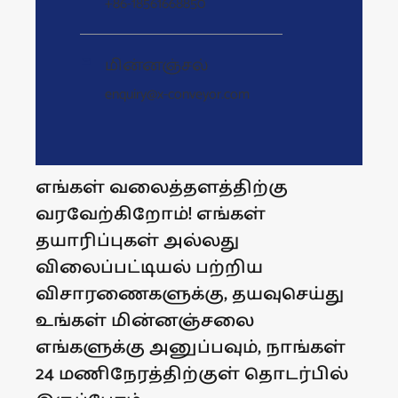
+86-18561668850
மின்னஞ்சல்

enquiry@x-conveyor.com
எங்கள் வலைத்தளத்திற்கு
வரவேற்கிறோம்! எங்கள்
தயாரிப்புகள் அல்லது
விலைப்பட்டியல் பற்றிய
விசாரணைகளுக்கு, தயவுசெய்து
உங்கள் மின்னஞ்சலை
எங்களுக்கு அனுப்பவும், நாங்கள்
24 மணிநேரத்திற்குள் தொடர்பில்