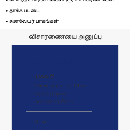
தாக்க பட்டை
கன்வேயர் பாகங்கள்
விசாரணையை அனுப்பு
தொடர்பு தகவல்
முகவரி

Echeng மாவட்டம், Ezhou
நகரம், Qingdao
மாகாணம், சீனா
டெல்
