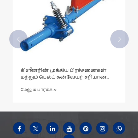


கிளீனரின் முக்கிய பிரச்சனைகள்
மற்றும் பெல்ட் கன்வேயர் சரியான
நேரத்தில் சுத்தம் செய்யாததால்
மேலும் பார்க்க >>
ஏற்படும் விளைவுகள் என்ன?