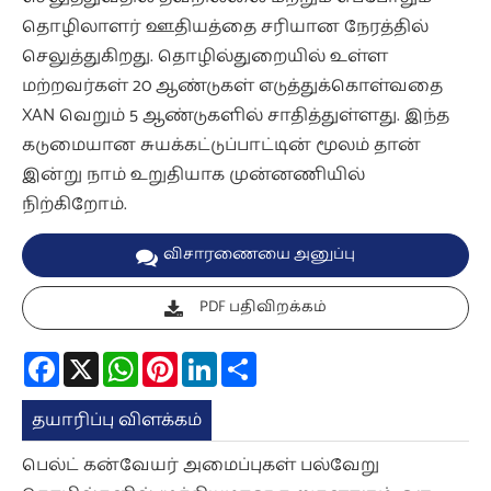
தொழிலாளர் ஊதியத்தை சரியான நேரத்தில்
செலுத்துகிறது. தொழில்துறையில் உள்ள
மற்றவர்கள் 20 ஆண்டுகள் எடுத்துக்கொள்வதை
XAN வெறும் 5 ஆண்டுகளில் சாதித்துள்ளது. இந்த
கடுமையான சுயக்கட்டுப்பாட்டின் மூலம் தான்
இன்று நாம் உறுதியாக முன்னணியில்
நிற்கிறோம்.
விசாரணையை அனுப்பு
PDF பதிவிறக்கம்
Facebook
X
WhatsApp
Pinterest
LinkedIn
Share
தயாரிப்பு விளக்கம்
பெல்ட் கன்வேயர் அமைப்புகள் பல்வேறு