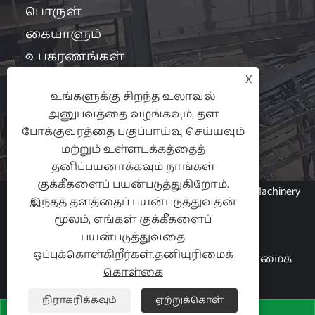
பொருள்
கையாளும்
உபகரணங்கள்
X
கன்வேயர்
உங்களுக்கு சிறந்த உலாவல்
பாகங்கள்
அனுபவத்தை வழங்கவும், தள
போக்குவரத்தை பகுப்பாய்வு செய்யவும்
செய்தி

மற்றும் உள்ளடக்கத்தைத்
தனிப்பயனாக்கவும் நாங்கள்
குக்கீகளைப் பயன்படுத்துகிறோம்.
பதிப்புரிமை © 2024 Hubei Xin Aneng Conveying Machinery
இந்தத் தளத்தைப் பயன்படுத்துவதன்
Co., Ltd. அனைத்து உரிமைகளும்
மூலம், எங்கள் குக்கீகளைப்
பாதுகாக்கப்பட்டவை.
பயன்படுத்துவதை
ஒப்புக்கொள்கிறீர்கள்.
தனியுரிமைக்
Links
|
Sitemap
|
RSS
|
XML
|
தனியுரிமைக்
கொள்கை
கொள்கை
|
நிராகரிக்கவும்
ஏற்றுக்கொள்