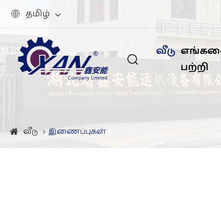
தமிழ்

வீடு
எங்கள

பற்றி
வீடு
இணைப்புகள்