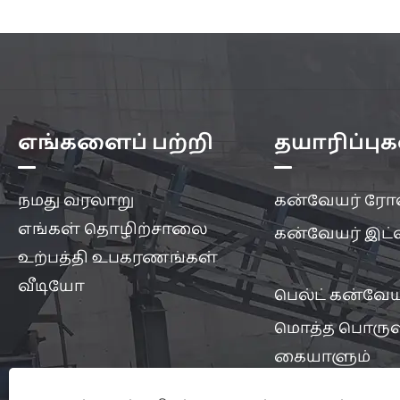
எங்களைப் பற்றி
தயாரிப்புக
நமது வரலாறு
கன்வேயர் ரோ
எங்கள் தொழிற்சாலை
கன்வேயர் இட்ல
உற்பத்தி உபகரணங்கள்
வீடியோ
பெல்ட் கன்வேய
மொத்த பொருள
கையாளும்
உபகரணங்கள்